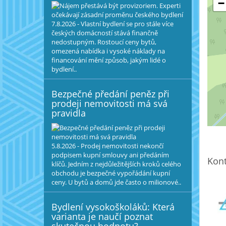
−
7.8.2026 - Vlastní bydlení se pro stále více
českých domácností stává finančně
nedostupným. Rostoucí ceny bytů,
omezená nabídka i vysoké náklady na
financování mění způsob, jakým lidé o
bydlení..
Bezpečné předání peněz při
prodeji nemovitosti má svá
pravidla
5.8.2026 - Prodej nemovitosti nekončí
podpisem kupní smlouvy ani předáním
Kont
klíčů. Jedním z nejdůležitějších kroků celého
obchodu je bezpečné vypořádání kupní
ceny. U bytů a domů jde často o milionové..
Bydlení vysokoškoláků: Která
varianta je naučí poznat