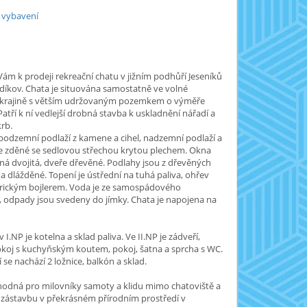
 vybavení
ám k prodeji rekreační chatu v jižním podhůří Jeseníků
díkov. Chata je situována samostatně ve volné
 krajině s větším udržovaným pozemkem o výměře
Patří k ní vedlejší drobná stavba k uskladnění nářadí a
rb.
odzemní podlaží z kamene a cihel, nadzemní podlaží a
je zděné se sedlovou střechou krytou plechem. Okna
ná dvojitá, dveře dřevěné. Podlahy jsou z dřevěných
 a dlážděné. Topení je ústřední na tuhá paliva, ohřev
trickým bojlerem. Voda je ze samospádového
 odpady jsou svedeny do jímky. Chata je napojena na
v I.NP je kotelna a sklad paliva. Ve II.NP je zádveří,
koj s kuchyňským koutem, pokoj, šatna a sprcha s WC.
 se nachází 2 ložnice, balkón a sklad.
hodná pro milovníky samoty a klidu mimo chatoviště a
 zástavbu v překrásném přírodním prostředí v