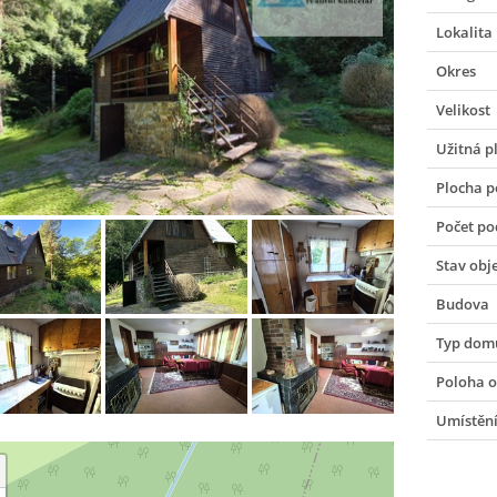
Lokalita
Okres
Velikost
Užitná p
Plocha 
Počet po
Stav obj
Budova
Typ dom
Poloha o
Umístění