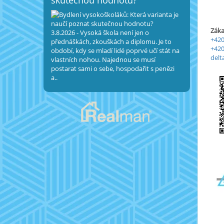
skutečnou hodnotu?
Záka
3.8.2026 - Vysoká škola není jen o
+420
přednáškách, zkouškách a diplomu. Je to
+420
období, kdy se mladí lidé poprvé učí stát na
delt
vlastních nohou. Najednou se musí
postarat sami o sebe, hospodařit s penězi
a..