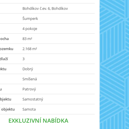
Bohdíkov č.ev. 6, Bohdíkov
Šumperk
4 pokoje
locha
83 m²
pozemku
2.168 m²
dlaží
3
ektu
Dobrý
Smíšená
u
Patrový
bjektu
Samostatný
 objektu
Samota
EXKLUZIVNÍ NABÍDKA