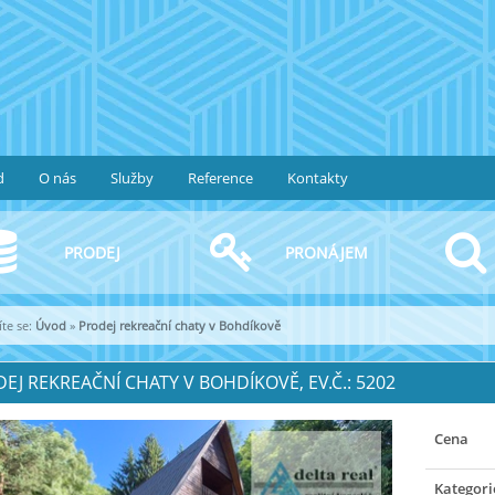
d
O nás
Služby
Reference
Kontakty
PRODEJ
PRONÁJEM
te se:
Úvod
»
Prodej rekreační chaty v Bohdíkově
EJ REKREAČNÍ CHATY V BOHDÍKOVĚ, EV.Č.: 5202
Cena
Kategori