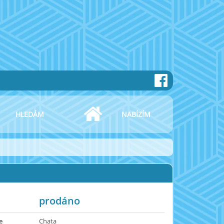
HLEDÁM
NABÍZÍM
prodáno
e
Chata