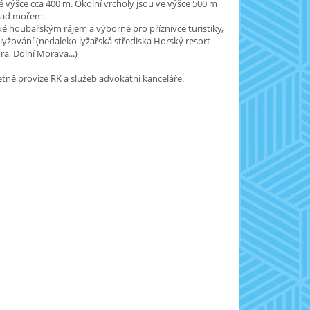
výšce cca 400 m. Okolní vrcholy jsou ve výšce 500 m
nad mořem.
aké houbařským rájem a výborné pro příznivce turistiky,
 i lyžování (nedaleko lyžařská střediska Horský resort
a, Dolní Morava...)
etně provize RK a služeb advokátní kanceláře.