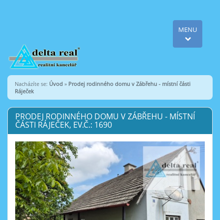
MENU
Nacházíte se:
Úvod
»
Prodej rodinného domu v Zábřehu - místní části
Ráječek
PRODEJ RODINNÉHO DOMU V ZÁBŘEHU - MÍSTNÍ
ČÁSTI RÁJEČEK, EV.Č.: 1690