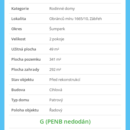
Kategorie
Rodinné domy
Lokalita
Obránců míru 1665/10, Zábřeh
Okres
Šumperk
Velikost
2 pokoje
Užitná plocha
49 m²
Plocha pozemku
341 m²
Plocha zahrady
292 m²
Stav objektu
Před rekonstrukcí
Budova
Cihlová
Typ domu
Patrový
Poloha objektu
Řadový
G (PENB nedodán)