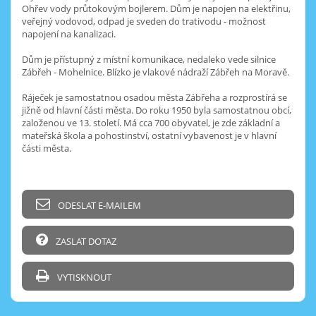
Ohřev vody průtokovým bojlerem. Dům je napojen na elektřinu,
veřejný vodovod, odpad je sveden do trativodu - možnost
napojení na kanalizaci.
Dům je přístupný z místní komunikace, nedaleko vede silnice
Zábřeh - Mohelnice. Blízko je vlakové nádraží Zábřeh na Moravě.
Ráječek je samostatnou osadou města Zábřeha a rozprostírá se
jižně od hlavní části města. Do roku 1950 byla samostatnou obcí,
založenou ve 13. století. Má cca 700 obyvatel, je zde základní a
mateřská škola a pohostinství, ostatní vybavenost je v hlavní
části města.
ODESLAT E-MAILEM
ZASLAT DOTAZ
VYTISKNOUT