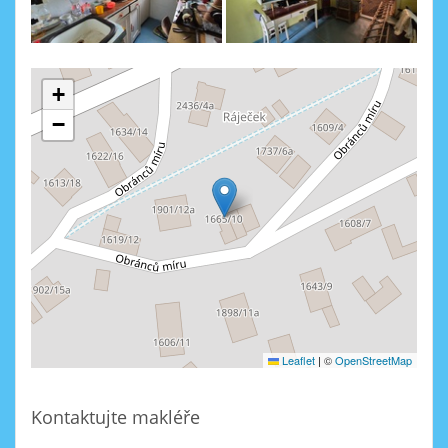
+
−
Leaflet
|
©
OpenStreetMap
Kontaktujte makléře