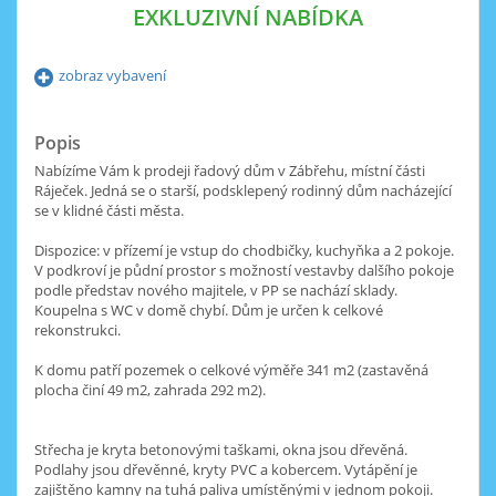
EXKLUZIVNÍ NABÍDKA
zobraz vybavení
Popis
Nabízíme Vám k prodeji řadový dům v Zábřehu, místní části
Ráječek. Jedná se o starší, podsklepený rodinný dům nacházející
se v klidné části města.
Dispozice: v přízemí je vstup do chodbičky, kuchyňka a 2 pokoje.
V podkroví je půdní prostor s možností vestavby dalšího pokoje
podle představ nového majitele, v PP se nachází sklady.
Koupelna s WC v domě chybí. Dům je určen k celkové
rekonstrukci.
K domu patří pozemek o celkové výměře 341 m2 (zastavěná
plocha činí 49 m2, zahrada 292 m2).
Střecha je kryta betonovými taškami, okna jsou dřevěná.
Podlahy jsou dřevěnné, kryty PVC a kobercem. Vytápění je
zajištěno kamny na tuhá paliva umístěnými v jednom pokoji.