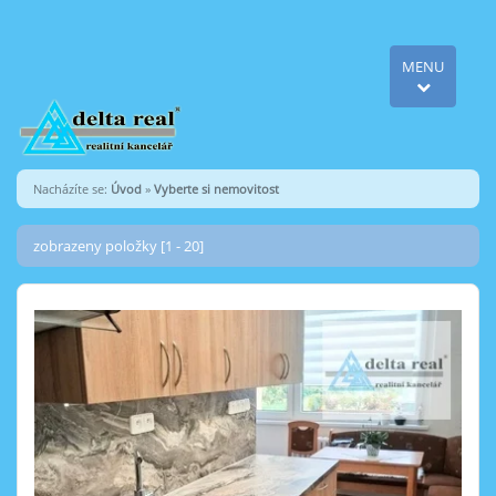
MENU
Nacházíte se:
Úvod
»
Vyberte si nemovitost
zobrazeny položky [1 - 20]