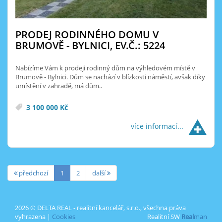
PRODEJ RODINNÉHO DOMU V
BRUMOVĚ - BYLNICI, EV.Č.: 5224
Nabízíme Vám k prodeji rodinný dům na výhledovém místě v
Brumově - Bylnici. Dům se nachází v blízkosti náměstí, avšak díky
umístění v zahradě, má dům..
3 100 000 Kč
více informací...
předchozí
1
2
další
2026 © DELTA REAL - realitní kancelář, s.r.o., všechna práva
vyhrazena |
Cookies
Realitní SW
Real
man