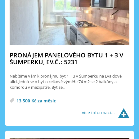
PRONÁJEM PANELOVÉHO BYTU 1 + 3 V
ŠUMPERKU, EV.Č.: 5231
Nabízíme Vám k pronájmu byt 1 + 3 v Šumperku na Evaldové
ulici. Jedná se o byt o celkové výměře 74 m2 se 2 balkóny a
komorou v mezipatře. Byt se..
13 500 Kč za měsíc
více informací...