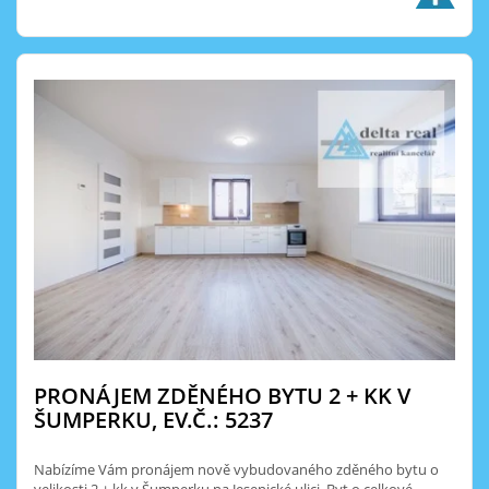
PRONÁJEM ZDĚNÉHO BYTU 2 + KK V
ŠUMPERKU, EV.Č.: 5237
Nabízíme Vám pronájem nově vybudovaného zděného bytu o
velikosti 2 + kk v Šumperku na Jesenické ulici. Byt o celkové